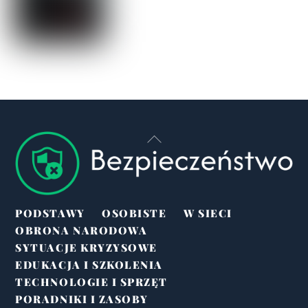
Back
To
Top
PODSTAWY
OSOBISTE
W SIECI
OBRONA NARODOWA
SYTUACJE KRYZYSOWE
EDUKACJA I SZKOLENIA
TECHNOLOGIE I SPRZĘT
PORADNIKI I ZASOBY