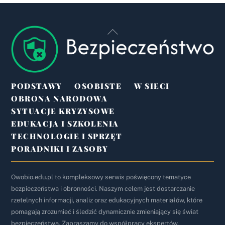
Back
To
Top
PODSTAWY
OSOBISTE
W SIECI
OBRONA NARODOWA
SYTUACJE KRYZYSOWE
EDUKACJA I SZKOLENIA
TECHNOLOGIE I SPRZĘT
PORADNIKI I ZASOBY
Owobio.edu.pl to kompleksowy serwis poświęcony tematyce
bezpieczeństwa i obronności. Naszym celem jest dostarczanie
rzetelnych informacji, analiz oraz edukacyjnych materiałów, które
pomagają zrozumieć i śledzić dynamicznie zmieniający się świat
bezpieczeństwa. Zapraszamy do współpracy ekspertów,