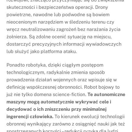
skuteczności i bezpieczeństwa operacji. Drony
powietrzne, nawodne lub podwodne są bowiem
nieocenionym narzędziem w śledzeniu terenu czy
wręcz neutralizowaniu zagrożeń bez narażania życia
żołnierza. Są zdolne ocenić sytuację na miejscu,
dostarczyć precyzyjnych informacji wywiadowczych
lub służyć jako platforma ataku.
Ponadto robotyka, dzięki ciągłym postępom
technologicznym, radykalnie zmienia sposób
prowadzenia działań wojennych oraz wpisuje się w
definicję współczesnej obronności. Robot bojowy to
już nie tylko domena science-fiction.
Te autonomiczne
maszyny mogą automatycznie wykrywać cele i
decydować o ich zniszczeniu przy minimalnej
ingerencji człowieka.
To kierunek ewolucji technologii
obronnej wynikający zarówno z osiągnięć nauki jak też
spostrzeganych korzyści – redukcji ryzyka dla ludzi