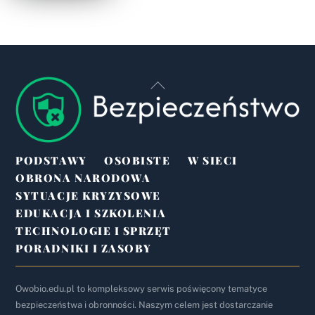
Back
To
Top
PODSTAWY
OSOBISTE
W SIECI
OBRONA NARODOWA
SYTUACJE KRYZYSOWE
EDUKACJA I SZKOLENIA
TECHNOLOGIE I SPRZĘT
PORADNIKI I ZASOBY
Owobio.edu.pl to kompleksowy serwis poświęcony tematyce
bezpieczeństwa i obronności. Naszym celem jest dostarczanie