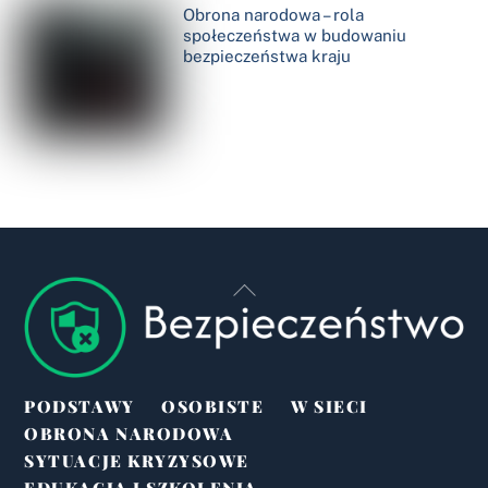
Obrona narodowa – rola
społeczeństwa w budowaniu
bezpieczeństwa kraju
Back
To
Top
PODSTAWY
OSOBISTE
W SIECI
OBRONA NARODOWA
SYTUACJE KRYZYSOWE
EDUKACJA I SZKOLENIA